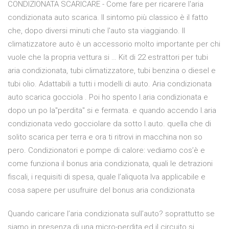
CONDIZIONATA SCARICARE - Come fare per ricarere l'aria
condizionata auto scarica. Il sintomo più classico è il fatto
che, dopo diversi minuti che l'auto sta viaggiando. Il
climatizzatore auto è un accessorio molto importante per chi
vuole che la propria vettura si … Kit di 22 estrattori per tubi
aria condizionata, tubi climatizzatore, tubi benzina o diesel e
tubi olio. Adattabili a tutti i modelli di auto. Aria condizionata
auto scarica gocciola . Poi ho spento l.aria condizionata e
dopo un po la"perdita" si e fermata. e quando accendo l.aria
condizionata vedo gocciolare da sotto l.auto. quella che di
solito scarica per terra e ora ti ritrovi in macchina non so
pero. Condizionatori e pompe di calore: vediamo cos’è e
come funziona il bonus aria condizionata, quali le detrazioni
fiscali, i requisiti di spesa, quale l’aliquota Iva applicabile e
cosa sapere per usufruire del bonus aria condizionata
Quando caricare l’aria condizionata sull’auto? soprattutto se
siamo in presenza di una micro-perdita ed il circuito si