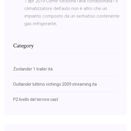
7 apr 2019 Come funziona l'aria condizionata? Il
climatizzatore dell'auto non è altro che un
impianto composto da un serbatoio contenente
gas refrigerante,
Category
Zoolander 1 trailer ita
Outlander lultimo vichingo 2009 streaming ita
P2 livello del terrore cast